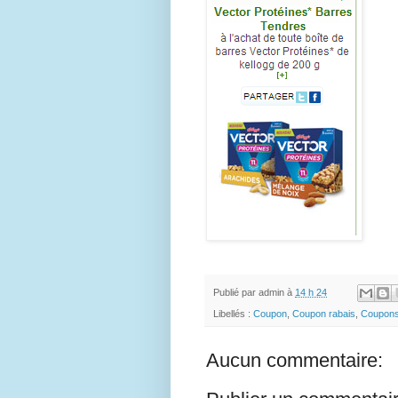
Publié par
admin
à
14 h 24
Libellés :
Coupon
,
Coupon rabais
,
Coupon
Aucun commentaire: