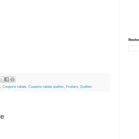
Recher
s
,
Coupons rabais
,
Coupons rabais québec
,
Fruttare
,
Québec
re