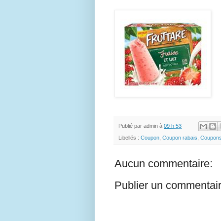
Publié par
admin
à
09 h 53
Libellés :
Coupon
,
Coupon rabais
,
Coupon
Aucun commentaire:
Publier un commentai