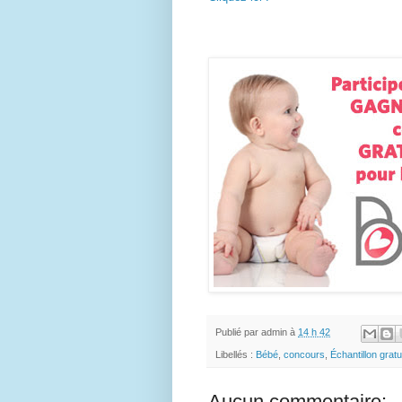
Publié par
admin
à
14 h 42
Libellés :
Bébé
,
concours
,
Échantillon gratu
Aucun commentaire: