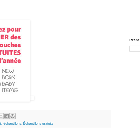
Recher
it
,
échantillons
,
Échantillons gratuits