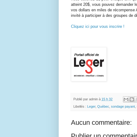
atteint 20$, vous pouvez demander l
vos dollars en miles de récompense Ai
invité à participer à des groupes de 
Cliquez ici pour vous inscrire !
Publié par
admin
à
15 h 32
Libellés :
Leger
,
Québec
,
sondage payant
,
Aucun commentaire:
Publier un commentai