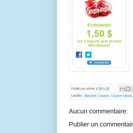
Publié par
admin
à
08 h 00
Libellés :
Babybel
,
Coupon
,
Coupon rabais
Aucun commentaire:
Publier un commentai