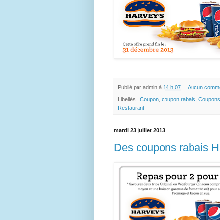
Publié par
admin
à
14 h 07
Aucun comme
Libellés :
Coupon
,
coupon rabais
,
Coupons
Restaurant
mardi 23 juillet 2013
Des coupons rabais Har