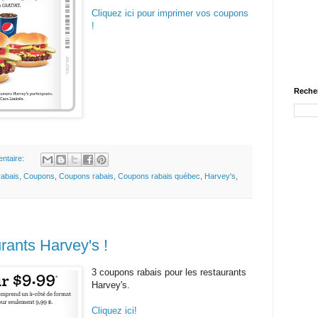
Cliquez ici pour imprimer vos coupons
!
Recher
ntaire:
abais
,
Coupons
,
Coupons rabais
,
Coupons rabais québec
,
Harvey's
,
rants Harvey's !
3 coupons rabais pour les restaurants
Harvey's.
Cliquez ici!