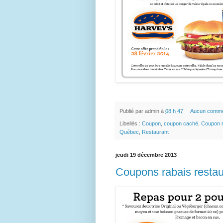
Publié par
admin
à
08 h 47
Aucun comme
Libellés :
Coupon
,
coupon caché
,
Coupon r
Québec
,
Restaurant
jeudi 19 décembre 2013
Coupons rabais restau