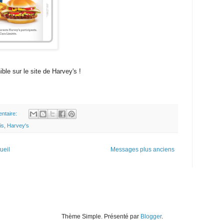
ble sur le site de Harvey's !
ntaire:
is
,
Harvey's
ueil
Messages plus anciens
Thème Simple. Présenté par
Blogger
.