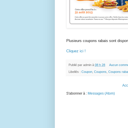
Plusieurs coupons rabais sont disponi
Cliquez ici !
Publié par
admin
à
08 h 28
Aucun comme
Libellés :
Coupon
,
Coupons
,
Coupons raba
Acc
S'abonner à :
Messages (Atom)