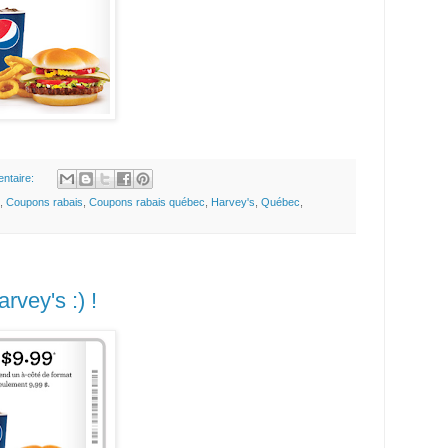
ntaire:
,
Coupons rabais
,
Coupons rabais québec
,
Harvey's
,
Québec
,
vey's :) !