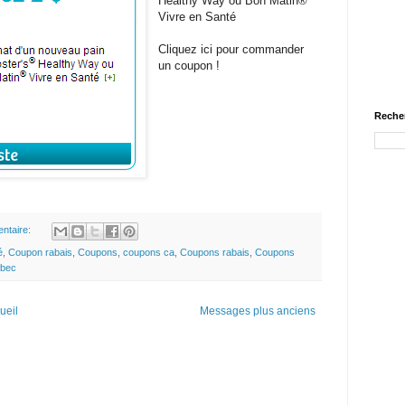
Healthy Way ou Bon Matin®
Vivre en Santé
Cliquez ici pour commander
un coupon !
Recher
ntaire:
é
,
Coupon rabais
,
Coupons
,
coupons ca
,
Coupons rabais
,
Coupons
bec
ueil
Messages plus anciens