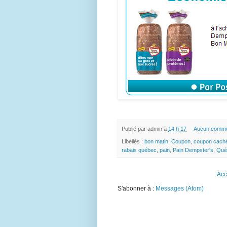
Publié par
admin
à
14 h 17
Aucun comme
Libellés :
bon matin
,
Coupon
,
coupon cach
rabais québec
,
pain
,
Pain Dempster's
,
Qué
Acc
S'abonner à :
Messages (Atom)