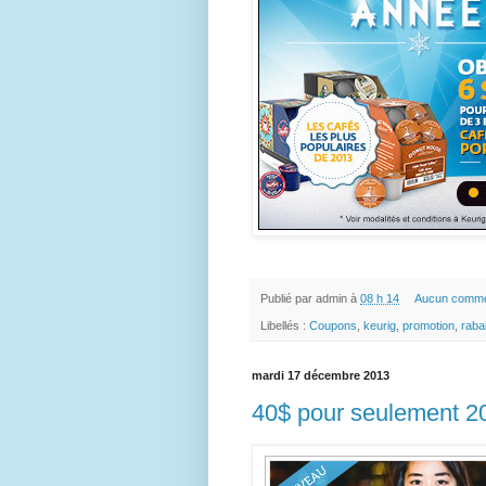
Publié par
admin
à
08 h 14
Aucun comme
Libellés :
Coupons
,
keurig
,
promotion
,
raba
mardi 17 décembre 2013
40$ pour seulement 2