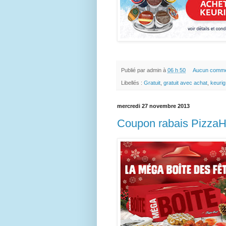
Publié par
admin
à
06 h 50
Aucun comme
Libellés :
Gratuit
,
gratuit avec achat
,
keurig
mercredi 27 novembre 2013
Coupon rabais PizzaH