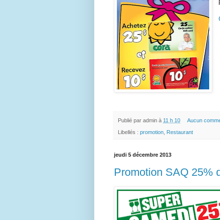
Publié par
admin
à
11 h 10
Aucun comme
Libellés :
promotion
,
Restaurant
jeudi 5 décembre 2013
Promotion SAQ 25% de