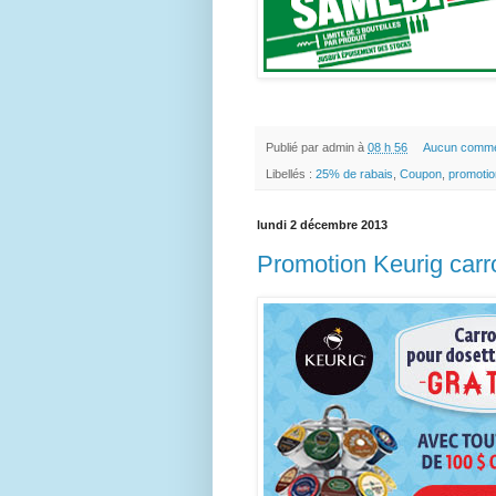
Publié par
admin
à
08 h 56
Aucun comme
Libellés :
25% de rabais
,
Coupon
,
promotio
lundi 2 décembre 2013
Promotion Keurig carr