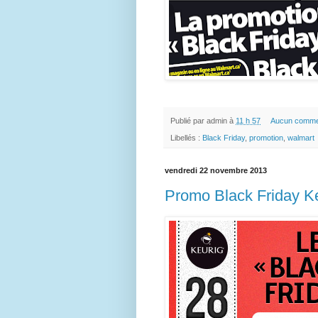
Publié par
admin
à
11 h 57
Aucun comme
Libellés :
Black Friday
,
promotion
,
walmart
vendredi 22 novembre 2013
Promo Black Friday K